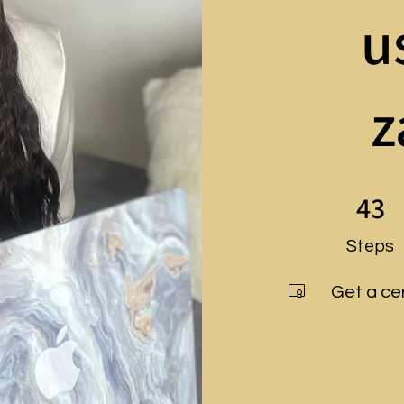
u
z
43 Steps
43
Steps
Get a ce