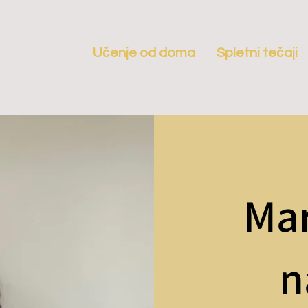
Učenje od doma
Spletni tečaji
Mar
n