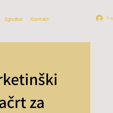
Pri
Zgodba
Kontakt
ketinški
ačrt za